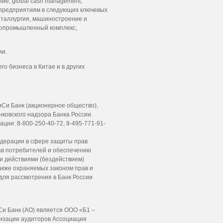
ие, global cash management,
 предприятиям в следующих ключевых
металлургия, машиностроение и
сопромышленный комплекс,
ии.
о бизнеса в Китае и в других
иСи Банк (акционерное общество),
ковского надзора Банка России.
ии: 8-800-250-40-72, 8-495-771-91-
едерации в сфере защиты прав
ав потребителей и обеспечению
и действиями (бездействием)
акже охраняемых законом прав и
для рассмотрения в Банк России
и Банк (АО) является ООО «Б1 –
изации аудиторов Ассоциация