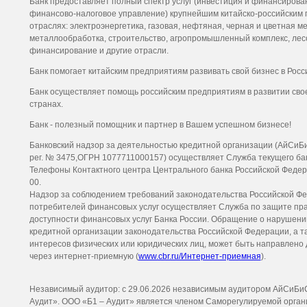
Банк предоставляет полный спектр услуг (инвестиция и финансирован
финансово-налоговое управление) крупнейшим китайско-российским
отраслях: электроэнергетика, газовая, нефтяная, черная и цветная 
металлообработка, строительство, агропромышленный комплекс, ле
финансирование и другие отрасли.
Банк помогает китайским предприятиям развивать свой бизнес в Росс
Банк осуществляет помощь российским предприятиям в развитии своег
странах.
Банк - полезный помощник и партнер в Вашем успешном бизнесе!
Банковский надзор за деятельностью кредитной организации (АйСиБ
рег. № 3475,ОГРН 1077711000157) осуществляет Служба текущего бан
Телефоны Контактного центра Центрального банка Российской Федерац
00.
Надзор за соблюдением требований законодательства Российской Ф
потребителей финансовых услуг осуществляет Служба по защите пр
доступности финансовых услуг Банка России. Обращение о нарушени
кредитной организации законодательства Российской Федерации, а т
интересов физических или юридических лиц, может быть направлено 
через интернет-приемную (
www.cbr.ru/Интернет-приемная
).
Независимый аудитор: с 29.06.2026 независимым аудитором АйСиБиС
Аудит». ООО «Б1 – Аудит» является членом Саморегулируемой орган