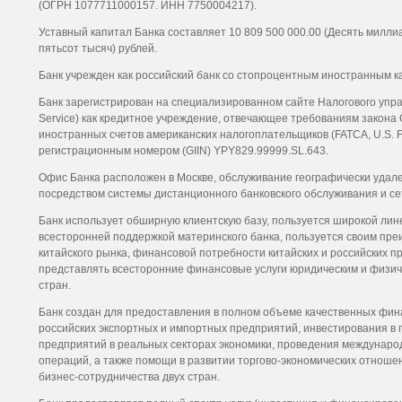
(ОГРН 1077711000157. ИНН 7750004217).
Уставный капитал Банка составляет
10 809 500 000.00 (Десять милли
пятьсот тысяч)
рублей.
Банк учрежден как российский банк со стопроцентным иностранным к
Банк зарегистрирован на специализированном сайте Налогового упра
Service) как кредитное учреждение, отвечающее требованиям закон
иностранных счетов американских налогоплательщиков (FATCA, U.S. For
регистрационным номером (GIIN) YPY829.99999.SL.643.
Офис Банка расположен в Москве, обслуживание географически удал
посредством системы дистанционного банковского обслуживания и сет
Банк использует обширную клиентскую базу, пользуется широкой лине
всесторонней поддержкой материнского банка, пользуется своим пр
китайского рынка, финансовой потребности китайских и российских п
представлять всесторонние финансовые услуги юридическим и физиче
стран.
Банк создан для предоставления в полном объеме качественных фина
российских экспортных и импортных предприятий, инвестирования в
предприятий в реальных секторах экономики, проведения междунаро
операций, а также помощи в развитии торгово-экономических отноше
бизнес-сотрудничества двух стран.