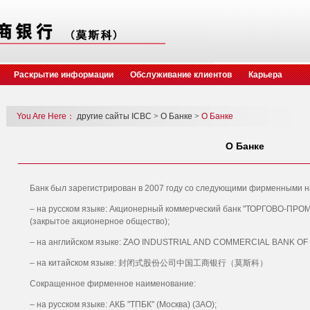
Раскрытие информации
Обслуживание клиентов
Карьера
You Are Here：
другие сайты ICBC
>
О Банке
>
О Банке
О Банке
Банк был зарегистрирован в 2007 году со следующими фирменными 
– на русском языке: Акционерный коммерческий банк "ТОРГОВО-П
(закрытое акционерное общество);
– на английском языке: ZAO INDUSTRIAL AND COMMERCIAL BANK OF 
– на китайском языке: 封闭式股份公司中国工商银行（莫斯科）
Сокращенное фирменное наименование:
– на русском языке: АКБ "ТПБК" (Москва) (ЗАО);