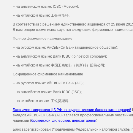
– на английском языке: ICBC (Moscow);
– на китайском языке: 工银莫斯科.
В соответствии с решением единственного акционера от 25 июня 201
В настоящее время используются следующие фирменные наименован
Полное фирменное наименование:
– на русском языке: АйСиБиСи Банк (акционерное общество);
– на английском языке: Bank ICBC (joint-stock company);
– на китайском языке: 中国工商银行（莫斯科）股份公司;
Сокращенное фирменное наименование
– на русском языке: АйСиБиСи Банк (АО);
– на английском языке: Bank ICBC (JSC);
– на китайском языке: 工银莫斯科.
Банк имеет лицензию ЦБ РФ на осуществление банковских операций
.
вкладов.АйСиБиСи Банк (АО) является профессиональным участником
лицензий (
брокерской
,
дилерской
,
депозитарной
).
Банк зарегистрирован Управлением Федеральной налоговой службы по 