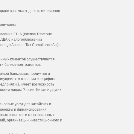
ардов восемьсот девять миллионов
апиталом.
вления США (Internal Revenue
а США о налогообложении
eign Account Tax Compliance Act) с
енных клиентов осуществляется
и банков-контрагентов.
йкой банковских продуктов и
еимуществом в знании специфики
редприятий, имеет возможность
ским лицам России, Китая и других
нсовых услуг для китайских и
 проекты и финансирования
дных расчетов и конверсионных
ний, организации инвестиционного и