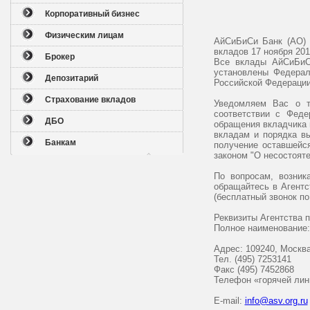
Корпоративный бизнес
Физическим лицам
АйСиБиСи Банк (АО) 
вкладов 17 ноября 201
Брокер
Все вклады АйСиБиСи
установлены Федерал
Депозитарий
Российской Федерации
Страхование вкладов
Уведомляем Вас о т
соответствии с Феде
ДБО
обращения вкладчика 
вкладам и порядка в
Банкам
получение оставшейс
законом "О несостояте
По вопросам, возник
обращайтесь в Агентс
(бесплатный звонок по
Реквизиты Агентства 
Полное наименование:
Адрес: 109240, Москва,
Тел. (495) 7253141
Факс (495) 7452868
Телефон «горячей лини
E-mail:
info@asv.org.ru